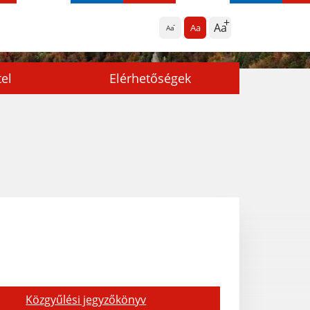
Aa
Aa
Aa
tel
Elérhetőségek
Közgyűlési jegyzőkönyv