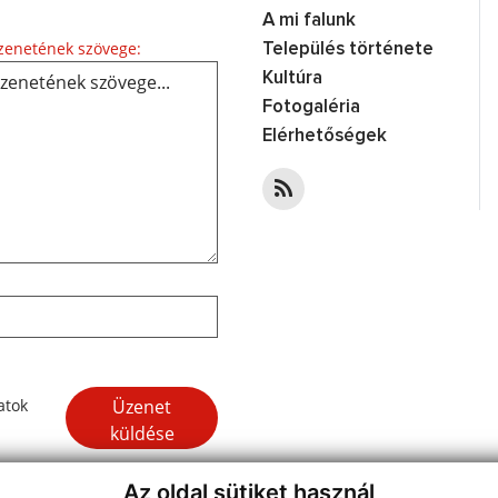
A mi falunk
enetének szövege:
Település története
Kultúra
Fotogaléria
Elérhetőségek
Üzenet
atok
küldése
Az oldal sütiket használ