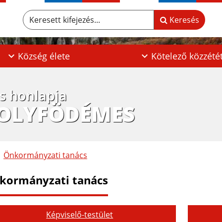
Keresett kifejezés...
Keresés
Község élete
Kötelező közzété
os honlapja
POLYFÖDÉMES
Önkormányzati tanács
kormányzati tanács
Képviselő-testület