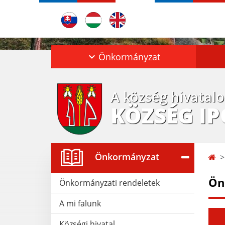
Önkormányzat
A község hivatal
KÖZSÉG I
Önkormányzat
Ön
Önkormányzati rendeletek
A mi falunk
Községi hivatal