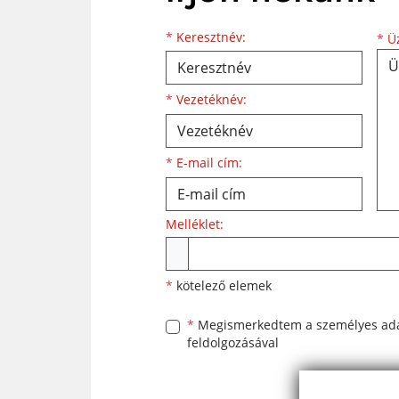
*
Keresztnév:
*
Üz
*
Vezetéknév:
*
E-mail cím:
Melléklet:
*
kötelező elemek
*
Megismerkedtem a
személyes ad
feldolgozásával