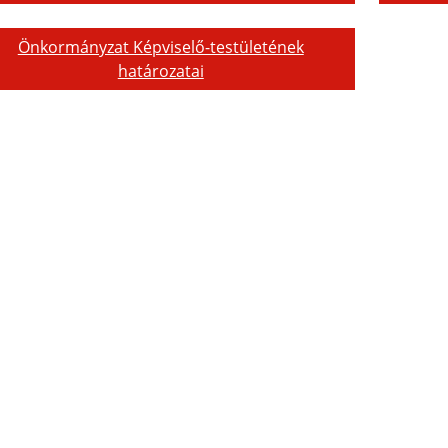
Önkormányzat Képviselő-testületének
határozatai