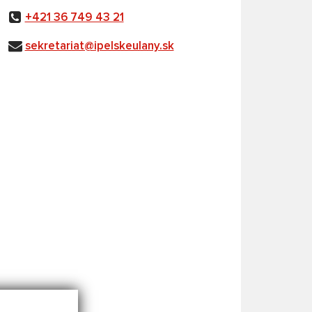
+421 36 749 43 21
sekretariat@ipelskeulany.sk