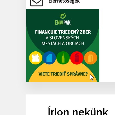
Elérhetőségek
Írjon nekünk