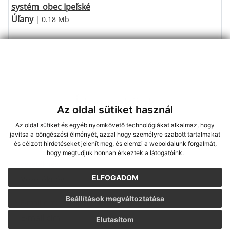
systém_obec Ipeľské
Úľany
| 0.18 Mb
Írjon nekünk
Az oldal sütiket használ
*
Keresztnév:
Az oldal sütiket és egyéb nyomkövető technológiákat alkalmaz, hogy
javítsa a böngészési élményét, azzal hogy személyre szabott tartalmakat
és célzott hirdetéseket jelenít meg, és elemzi a weboldalunk forgalmát,
hogy megtudjuk honnan érkeztek a látogatóink.
*
Vezetéknév:
ELFOGADOM
Beállítások megváltoztatása
*
E-mail cím:
Elutasítom