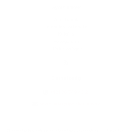
Gyors linkek
A mi falunk
Település története
Kultúra
Fotogaléria
Elérhetőségek
Elérhetőség
+421 36 749 43 21
sekretariat@ipelskeulany.sk
használja ki a legfrissebb információk követését az RSS funkcióval
,