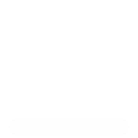
*
Üzenetének szövege:
Melléklet:
*
kötelező elemek
*
Megismerkedtem a
személyes adatok feldolgozásával
Üzenet küldése