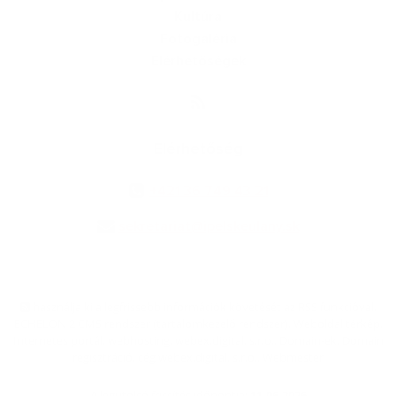
Kultúra
Fotogaléria
Elérhetőségek
Elérhetőség
+421 36 749 43 21
sekretariat@ipelskeulany.sk
használja ki a legfrissebb információk követését az RSS funkcióval
,
ECHELON 2 CMS rendszer (tartalomkezelő rendszer),
Weboldal térkép
,
Internetes portál
,
webhosting
,
webex.digital, s.r.o.
,
Domain-ek
,
Domain
regisztráció
,
cég webex.digital, s.r.o.
,
Webmester
A legutolsó frissítés időpontja:
11.06.2026