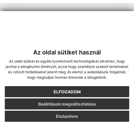
Írjon nekünk
*
Keresztnév:
Az oldal sütiket használ
Az oldal sütiket és egyéb nyomkövető technológiákat alkalmaz, hogy
*
Vezetéknév:
javítsa a böngészési élményét, azzal hogy személyre szabott tartalmakat
és célzott hirdetéseket jelenít meg, és elemzi a weboldalunk forgalmát,
hogy megtudjuk honnan érkeztek a látogatóink.
*
E-mail cím:
ELFOGADOM
Beállítások megváltoztatása
*
Üzenetének szövege:
Elutasítom