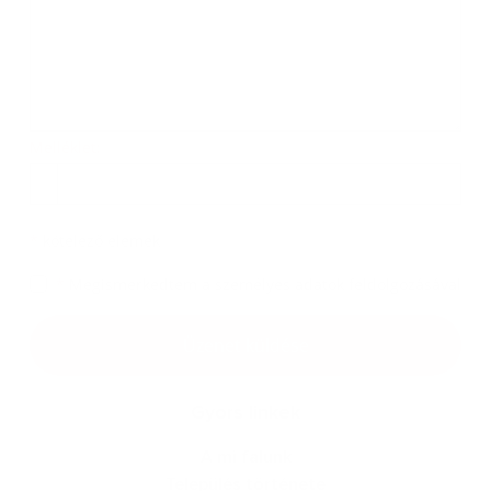
Melléklet:
*
kötelező elemek
*
Megismerkedtem a
személyes adatok feldolgozásával
Üzenet küldése
Gyors linkek
A mi falunk
Település története