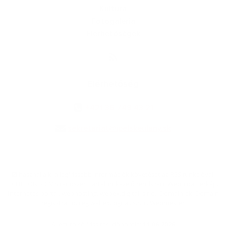
Kultúra
Fotogaléria
Elérhetőségek
Elérhetőség
+421 36 749 43 21
sekretariat@ipelskeulany.sk
használja ki a legfrissebb információk követését az RSS funkcióval
,
ECHELON 2 CMS rendszer (tartalomkezelő rendszer),
Weboldal térkép
,
Internetes portál
,
webhosting
,
webex.digital, s.r.o.
,
Domain-ek
,
Domain
regisztráció
,
cég webex.digital, s.r.o.
,
Webmester
A legutolsó frissítés időpontja:
11.06.2026