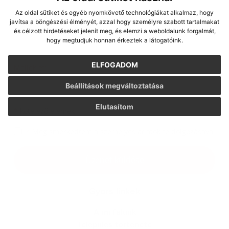
Az oldal sütiket és egyéb nyomkövető technológiákat alkalmaz, hogy
javítsa a böngészési élményét, azzal hogy személyre szabott tartalmakat
és célzott hirdetéseket jelenít meg, és elemzi a weboldalunk forgalmát,
hogy megtudjuk honnan érkeztek a látogatóink.
ELFOGADOM
Melléklet:
Beállítások megváltoztatása
Elutasítom
*
kötelező elemek
*
Megismerkedtem a
személyes adatok feldolgozásával
Üzenet küldése
Gyors linkek
A mi falunk
Település története