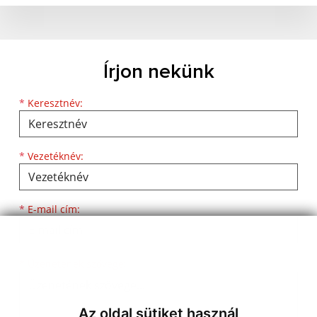
Írjon nekünk
*
Keresztnév:
*
Vezetéknév:
*
E-mail cím:
*
Üzenetének szövege:
Az oldal sütiket használ