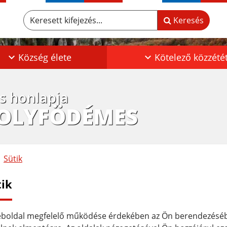
Keresett kifejezés...
Keresés
Község élete
Kötelező közzété
os honlapja
POLYFÖDÉMES
Sütik
tik
boldal megfelelő működése érdekében az Ön berendezésébe