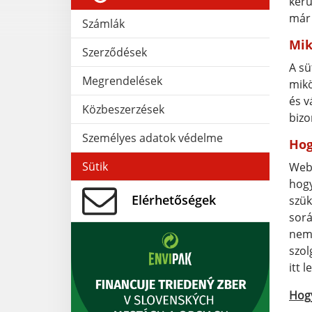
kerü
már 
Számlák
Mik
Szerződések
A sü
Megrendelések
mikö
és v
Közbeszerzések
bizo
Személyes adatok védelme
Hog
Sütik
Webo
hogy
Elérhetőségek
szük
sorá
nem 
szol
itt 
Hogy