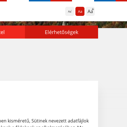
Aa
Aa
Aa
tel
Elérhetőségek
n kisméretű, Sütinek nevezett adatfájlok