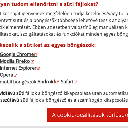
yan tudom ellenőrizni a süti fájlokat?
tiket saját igényeinek megfelelően tudja kezelni és/vagy törö
ntett sütit és a böngészők többsége lehetővé teszik az oly
tik elmentését. Ebben az esetben valószínűleg manuálisan k
lításokat, szolgáltatásokat és funkciókat minden egyes bön
 kezelik a sütiket az egyes böngészők:
Google Chrome
Mozilla Firefox
Internet Explorer
Opera
mobil böngészők
Android
,
Safari
vidtávú süti
fájlok a böngésző kikapcsolása után automatiku
sszútávú süti
fájlok a böngésző és a számítógép kikapcsol
A cookie-beállítások törlése