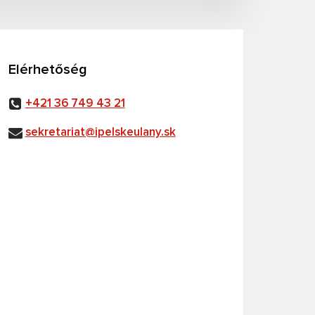
Elérhetőség
+421 36 749 43 21
sekretariat@ipelskeulany.sk