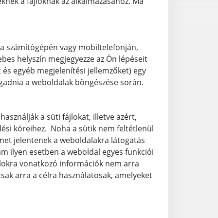
eknek a fájloknak az alkalmazásához. Ma
l a számítógépén vagy mobiltelefonján,
ebes helyszín megjegyezze az Ön lépéseit
et és egyéb megjelenítési jellemzőket) egy
megadnia a weboldalak böngészése során.
ználják a süti fájlokat, illetve azért,
si köreihez. Noha a sütik nem feltétlenül
et jelentenek a weboldalakra látogatás
, ám ilyen esetben a weboldal egyes funkciói
jlokra vonatkozó információk nem arra
 csak arra a célra használatosak, amelyeket