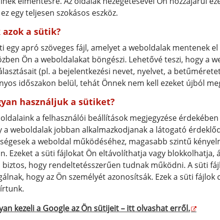
lnek elmentésre. Az oldalak nézegetésével Ön hozzájárul ez
ez egy teljesen szokásos eszköz.
 azok a sütik?
ti egy apró szöveges fájl, amelyet a weboldalak mentenek e
zben Ön a weboldalakat böngészi. Lehetővé teszi, hogy a w
álasztásait (pl. a bejelentkezési nevet, nyelvet, a betűméret
nyos időszakon belül, tehát Önnek nem kell ezeket újból 
yan használjuk a sütiket?
ldalaink a felhasználói beállítások megjegyzése érdekében has
 a weboldalak jobban alkalmazkodjanak a látogató érdeklődé
ségesek a weboldal működéséhez, magasabb szintű kényelm
n. Ezeket a süti fájlokat Ön eltávolíthatja vagy blokkolhatja
biztos, hogy rendeltetésszerűen tudnak működni. A süti fá
gálnak, hogy az Ön személyét azonosítsák. Ezek a süti fájlok
leírtunk.
an kezeli a Google az Ön sütijeit – itt olvashat erről.