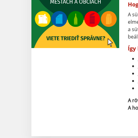
Hog
A sü
elme
a sü
beál
Így
A rö
A ho