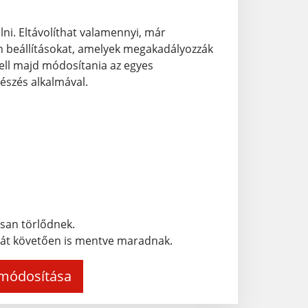
lni. Eltávolíthat valamennyi, már
an beállításokat, amelyek megakadályozzák
ell majd módosítania az egyes
gészés alkalmával.
san törlődnek.
ását követően is mentve maradnak.
/módosítása