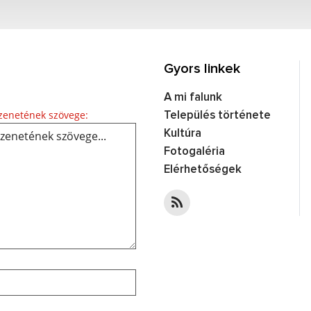
Gyors linkek
A mi falunk
enetének szövege:
Település története
Kultúra
Fotogaléria
Elérhetőségek