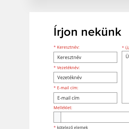
Írjon nekünk
*
Keresztnév:
*
Üz
*
Vezetéknév:
*
E-mail cím:
Melléklet:
*
kötelező elemek