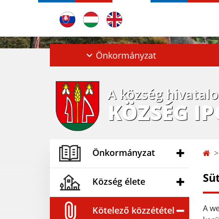
Önkormányzat
A község hivatal
KÖZSÉG I
Önkormányzat
Sü
Község élete
A we
Kötelező közzététel