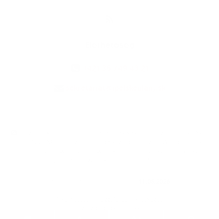
Elérhetőség
+421 36 749 43 21
sekretariat@ipelskeulany.sk
használja ki a legfrissebb információk követését az RSS funkcióval
,
ECHELON 2 CMS rendszer (tartalomkezelő rendszer),
Weboldal térkép
,
Internetes portál
,
webhosting
,
webex.digital, s.r.o.
,
Domain-ek
,
Domain
regisztráció
,
cég webex.digital, s.r.o.
,
Webmester
A legutolsó frissítés időpontja:
11.06.2026
Nyomtatás
|
Hozzáférési nyilatkozat
Szerzői jogok
|
Sütikk