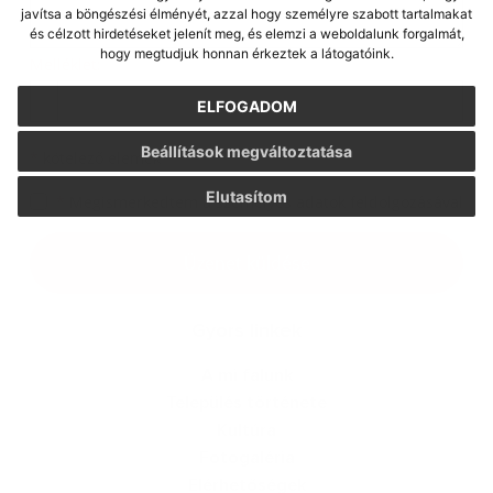
javítsa a böngészési élményét, azzal hogy személyre szabott tartalmakat
és célzott hirdetéseket jelenít meg, és elemzi a weboldalunk forgalmát,
hogy megtudjuk honnan érkeztek a látogatóink.
Melléklet:
ELFOGADOM
Beállítások megváltoztatása
*
kötelező elemek
Elutasítom
*
Megismerkedtem a
személyes adatok feldolgozásával
Üzenet küldése
Gyors linkek
A mi falunk
Település története
Kultúra
Fotogaléria
Elérhetőségek