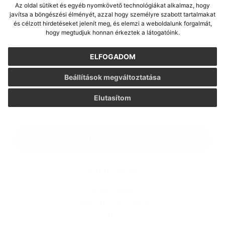
Az oldal sütiket és egyéb nyomkövető technológiákat alkalmaz, hogy
javítsa a böngészési élményét, azzal hogy személyre szabott tartalmakat
és célzott hirdetéseket jelenít meg, és elemzi a weboldalunk forgalmát,
hogy megtudjuk honnan érkeztek a látogatóink.
Melléklet:
ELFOGADOM
Beállítások megváltoztatása
*
kötelező elemek
Elutasítom
*
Megismerkedtem a
személyes adatok feldolgozásával
Üzenet küldése
Gyors linkek
A mi falunk
Település története
Kultúra