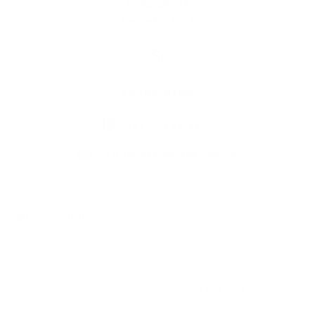
Fotogaléria
Elérhetőségek
Elérhetőség
+421 36 749 43 21
sekretariat@ipelskeulany.sk
használja ki a legfrissebb információk követését az RSS funkcióval
,
ECHELON 2 CMS rendszer (tartalomkezelő rendszer),
Weboldal térkép
,
Internetes portál
,
webhosting
,
webex.digital, s.r.o.
,
Domain-ek
,
Domain
regisztráció
,
cég webex.digital, s.r.o.
,
Webmester
A legutolsó frissítés időpontja:
11.06.2026
Nyomtatás
|
Hozzáférési nyilatkozat