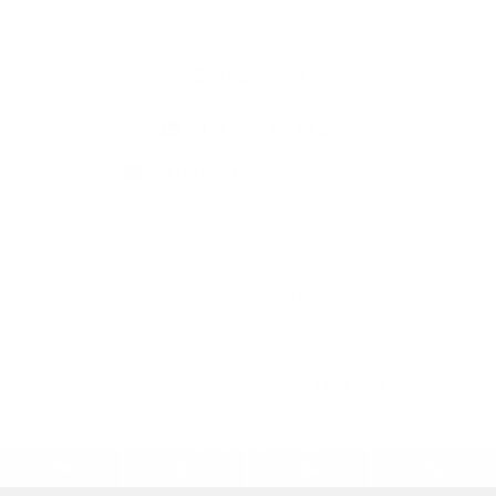
Elérhetőség
+421 36 749 43 21
sekretariat@ipelskeulany.sk
használja ki a legfrissebb információk követését az RSS funkcióval
,
ECHELON 2 CMS rendszer (tartalomkezelő rendszer),
Weboldal térkép
,
Internetes portál
,
webhosting
,
webex.digital, s.r.o.
,
Domain-ek
,
Domain
regisztráció
,
cég webex.digital, s.r.o.
,
Webmester
A legutolsó frissítés időpontja:
11.06.2026
Nyomtatás
|
Hozzáférési nyilatkozat
Szerzői jogok
|
Sütikk