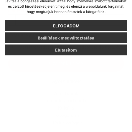
javítsa a böngészési élményét, azzal hogy személyre szabott tartalmakat
és célzott hirdetéseket jelenít meg, és elemzi a weboldalunk forgalmát,
Melléklet:
hogy megtudjuk honnan érkeztek a látogatóink.
ELFOGADOM
*
kötelező elemek
Beállítások megváltoztatása
*
Megismerkedtem a
személyes adatok feldolgozásával
Elutasítom
Üzenet küldése
Gyors linkek
A mi falunk
Település története
Kultúra
Fotogaléria
Elérhetőségek