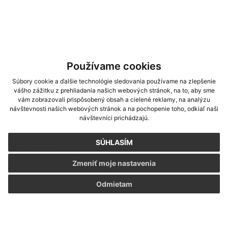
prechodný pobyt).
Lehota na vybavenie
na počkanie
Používame cookies
Poplatok
Súbory cookie a ďalšie technológie sledovania používame na zlepšenie
bez poplatku, prípadne €
vášho zážitku z prehliadania našich webových stránok, na to, aby sme
vám zobrazovali prispôsobený obsah a cielené reklamy, na analýzu
Ak občan zruší prechodný pobyt skôr, ako
návštevnosti našich webových stránok a na pochopenie toho, odkiaľ naši
návštevníci prichádzajú.
uplynula doba, na ktorú bol ohlásený, vráti
potvrdenie o hlásení pobytu Obecnému úradu.
SÚHLASÍM
Legislatíva
Zmeniť moje nastavenia
Zákon č. 253/1998 o hlásení pobytu občanov
Odmietam
Slovenskej republiky a registri obyvateľov
Slovenskej republiky.