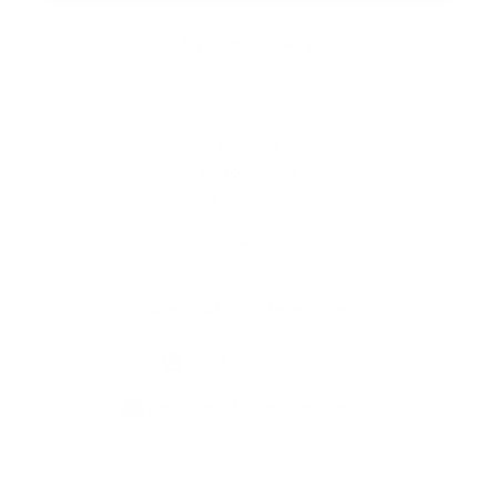
Rýchle odkazy
O obci
História
Kultúra
Fotogaléria
Kontakty
Kontaktné informácie
+421 36 749 43 21
sekretariat@ipelskeulany.sk