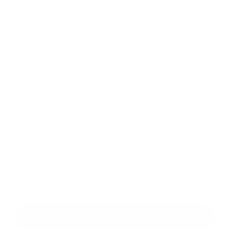
*
Text vašej správy:
Príloha:
*
povinné položky
*
Oboznámil som sa so
spracúvaním osobných údajov
Odoslať správu