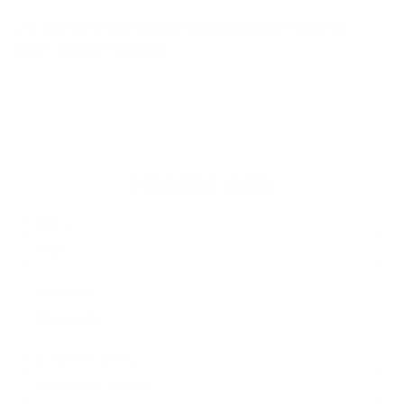
(10)
Starosta si prehlbuje vedomosti potrebné na
výkon funkcie starostu.
Napíšte nám
*
Meno:
*
Priezvisko:
*
E-mailová adresa: