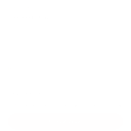
*
Text vašej správy:
Príloha:
*
povinné položky
*
Oboznámil som sa so
spracúvaním osobných údajov
Odoslať správu