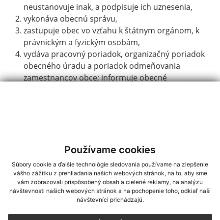
neustanovuje inak, a podpisuje ich uznesenia,
vykonáva obecnú správu,
zastupuje obec vo vzťahu k štátnym orgánom, k
právnickým a fyzickým osobám,
vydáva pracovný poriadok, organizačný poriadok
obecného úradu a poriadok odmeňovania
zamestnancov obce; informuje obecné
zastupiteľstvo o vydaní a zmenách organizačného
poriadku obecného úradu,
rozhoduje vo všetkých veciach správy obce, ktoré
nie sú zákonom alebo štatútom obce vyhradené
obecnému zastupiteľstvu.
Používame cookies
(5) Starosta je štatutárnym orgánom obce. Starosta
Súbory cookie a ďalšie technológie sledovania používame na zlepšenie
môže rozhodovaním o právach, právom chránených
vášho zážitku z prehliadania našich webových stránok, na to, aby sme
záujmoch alebo povinnostiach fyzických osôb a
vám zobrazovali prispôsobený obsah a cielené reklamy, na analýzu
právnických osôb v oblasti verejnej správy písomne
návštevnosti našich webových stránok a na pochopenie toho, odkiaľ naši
návštevníci prichádzajú.
poveriť zamestnanca obce. Poverený zamestnanec
obce rozhoduje v mene obce v rozsahu vymedzenom v