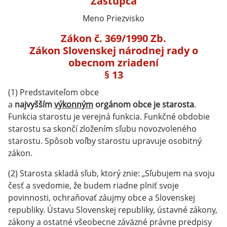
Zástupca
Meno Priezvisko
Zákon č. 369/1990 Zb.
Zákon Slovenskej národnej rady o
obecnom zriadení
§ 13
(1) Predstaviteľom obce
a
najvyšším
výkonným
orgánom obce je starosta
.
Funkcia starostu je verejná funkcia. Funkčné obdobie
starostu sa skončí zložením sľubu novozvoleného
starostu. Spôsob voľby starostu upravuje osobitný
zákon.
(2) Starosta skladá sľub, ktorý znie: „Sľubujem na svoju
česť a svedomie, že budem riadne plniť svoje
povinnosti, ochraňovať záujmy obce a Slovenskej
republiky. Ústavu Slovenskej republiky, ústavné zákony,
zákony a ostatné všeobecne záväzné právne predpisy