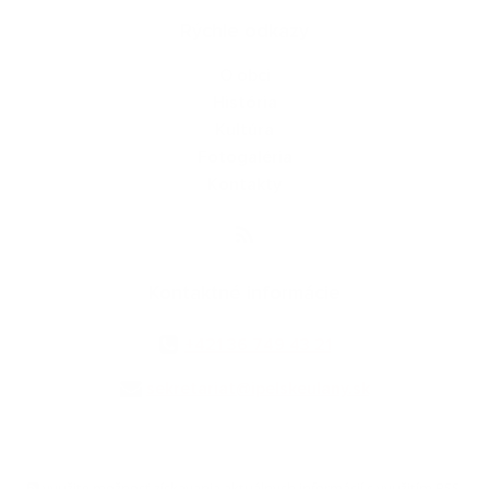
Rýchle odkazy
O obci
História
Kultúra
Fotogaléria
Kontakty
Kontaktné informácie
+421 36 749 43 21
sekretariat@ipelskeulany.sk
využite možnosť získavania aktuálnych informácií s využitím RSS
,