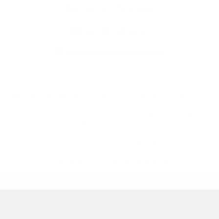
Kontaktné informácie
+421 36 749 43 21
sekretariat@ipelskeulany.sk
využite možnosť získavania aktuálnych informácií s využitím RSS
,
CMS systém (redakčný) systém ECHELON 2,
Mapa stránok
,
web portál
,
webhosting
,
webex.digital, s.r.o.
,
domény
,
registrácia domény
,
spoločnosť webex.digital, s.r.o.
,
technický prevádzkovateľ
Posledná aktualizácia:
11.06.2026
Vytlačiť stránku
|
Vyhlásenie o prístupnosti
Autorské práva
|
Cookies
webdesign
|