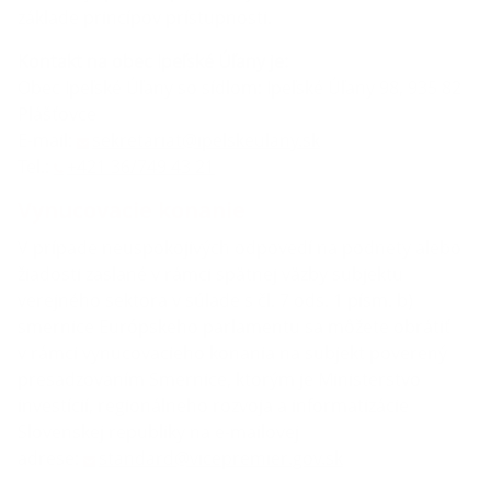
základe princípov prístupnosti.
Kontakt na obec Ipeľské Úľany
je:
Obec Ipeľské Úľany so sídlom: Ipeľské Úľany 98, 935 82
Plášťovce
E-mail:
sekretariat@ipelskeulany.sk
Tel.:
+421 36/749 43 21
Vynucovacie konanie
V prípade neuspokojivých odpovedí na podnety alebo
žiadosti zaslané v rámci spätnej väzby subjektu
verejného sektora v súlade s čl. 7 ods. 1 písm. b)
smernice Európskeho parlamentu sa môžete obrátiť
v rámci vynucovacieho konania na subjekt poverený
presadzovaním Smernice, ktorým je Ministerstvo
investícií, regionálneho rozvoja a informatizácie
Slovenskej republiky na e-mailovej
adrese:
standard@vicepremier.gov.sk