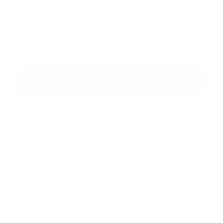
*
povinné položky
*
Oboznámil som sa so
spracúvaním osobných údajov
Odoslať správu
Rýchle odkazy
O obci
História
Kultúra
Fotogaléria
Kontakty