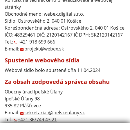
Kontakt na technického prevádzkovateľa webovej
stránky
Obchodné meno: webex.digital s.r.o.
Sídlo: Ostrovského 2, 040 01 Košice
Korešpondenčná adresa: Ostrovského 2, 040 01 Košice
IČO: 48329461 DIČ: 2120142167 IČ DPH: SK2120142167
Tel.:
+421 918 699 666
E-mail:
projekt@webex.sk
Spustenie webového sídla
Webové sídlo bolo spustené dňa 11.04.2024
Za obsah zodpovedá správca obsahu
Obecný úrad Ipeľské Úľany
Ipeľské Úľany 98
935 82 Plášťovce
E-mail:
sekretariat@ipelskeulany.sk
Tel.:
+421 36/749 43 21