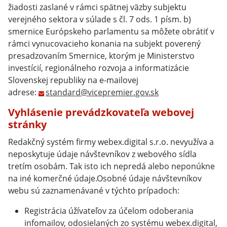
žiadosti zaslané v rámci spätnej väzby subjektu
verejného sektora v súlade s čl. 7 ods. 1 písm. b)
smernice Európskeho parlamentu sa môžete obrátiť v
rámci vynucovacieho konania na subjekt poverený
presadzovaním Smernice, ktorým je Ministerstvo
investícií, regionálneho rozvoja a informatizácie
Slovenskej republiky na e-mailovej
adrese:
standard@vicepremier.gov.sk
Vyhlásenie prevádzkovateľa webovej
stránky
Redakčný systém firmy webex.digital s.r.o. nevyužíva a
neposkytuje údaje návštevníkov z webového sídla
tretím osobám. Tak isto ich nepredá alebo neponúkne
na iné komerčné údaje.Osobné údaje návštevníkov
webu sú zaznamenávané v týchto prípadoch:
Registrácia úžívateľov za účelom odoberania
infomailov, odosielaných zo systému webex.digital,