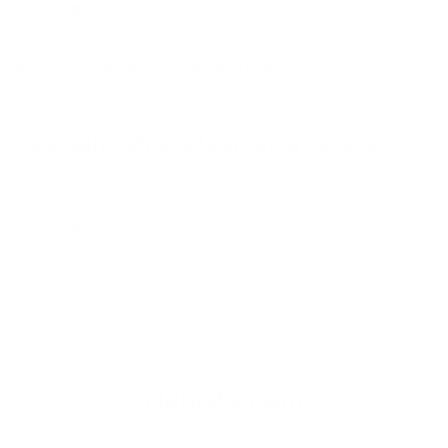
E-mail:
projekt@webex.sk
Tel.:
+421 918 699 666
Spustenie mobilnej aplikácie
Mobilná aplikácia bola spustená dňa 11.04.2024
Za obsah zodpovedá správca obsahu
Obec Ipeľské Úľany so sídlom: Ipeľské Úľany 98, 935 82
Plášťovce
E-mail:
sekretariat@ipelskeulany.sk
Tel.:
+421 36/749 43 21
Napíšte nám
*
Meno: