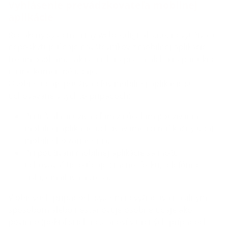
Vyhlásenie prevádzkovateľa mobilnej
aplikácie
Redakčný systém firmy webex.digital s.r.o. nevyužíva a
neposkytuje údaje návštevníkov z mobilnej aplikácie
tretím osobám. Tak isto ich nepredá alebo neponúkne
na iné komerčné údaje.
Osobné údaje používateľov mobilnej aplikácie sú
uchovávané v týchto prípadoch:
Pri inštalácií užívateľom za účelom používania
mobilnej aplikácie uchovávame identifikačný údaj
mobilného zariadenia.
Pri používaní mobilnej aplikácie sa môžu
uchovávať tieto údaje : meno, fotku, telefónne
číslo, emailová adresa.
V obidvoch prípadoch systém nevyžiadava násilným
spôsobom alebo nestanovuje osobné údaje ako
povinné (pokiaľ si ich nestanoví v určitých prípadoch