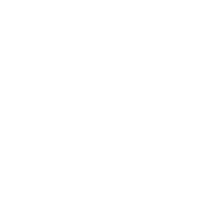
*
Priezvisko:
*
E-mailová adresa:
*
Text vašej správy:
Príloha: