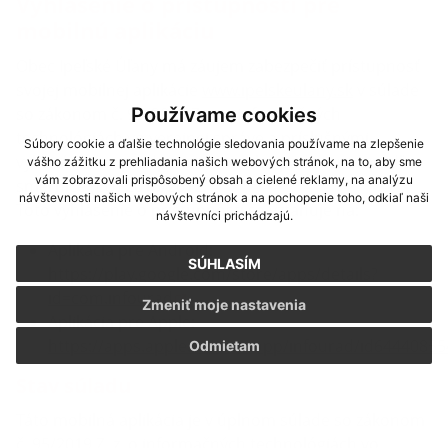
Vyhlásenie o prístupnosti pre
mobilnú aplikáciu
Obec Ipeľské Úľany má záujem zabezpečiť prístupnosť
svojej mobilnej aplikácie
www.ipelskeulany.sk
v súlade
Používame cookies
so zákonom č. 95/2019 Z. z. o informačných
technológiách vo verejnej správe a príslušnými
Súbory cookie a ďalšie technológie sledovania používame na zlepšenie
vykonávacími predpismi v rozsahu podmienok podľa
vášho zážitku z prehliadania našich webových stránok, na to, aby sme
vám zobrazovali prispôsobený obsah a cielené reklamy, na analýzu
smernice (EÚ) 2016/2012.
návštevnosti našich webových stránok a na pochopenie toho, odkiaľ naši
Toto vyhlásenie o prístupnosti sa vzťahuje na:
návštevníci prichádzajú.
Aplikácia pre Android:
SÚHLASÍM
https://play.google.com/store/apps/details?
id=com.infourad
Zmeniť moje nastavenia
Aplikácia pre Apple:
https://apps.apple.com/us/app/infourad/id64440855
Odmietam
Stav súladu
Táto mobilná aplikácia je v úplnom súlade so zákonom
č. 95/2019 Z. z. o informačných technológiách vo