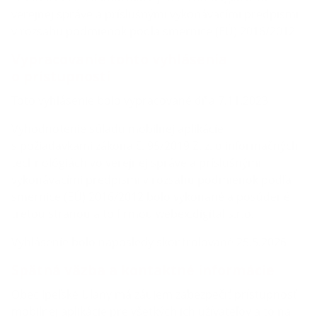
verejnej správe a príslušnými vykonávacími predpismi
v rozsahu podmienok podľa smernice (EÚ) 2016/2012
Vypracovanie tohto vyhlásenia
o prístupnosti
Toto vyhlásenie bolo vypracované dňa 7.11.2023
Vyhodnotenie súladu mobilnej aplikácie
s požiadavkami zákona č. 95/2019 Z. z. o informačných
technológiách vo verejnej správe a príslušnými
vykonávacími predpismi v rozsahu podmienok podľa
smernice (EÚ) 2016/2012 bolo vykonané a posúdené
treťou stranou a to firmou webex.digital s.r.o.
Vyhlásenie bolo naposledy skontrolované 25.5.2026
Spätná väzba a kontaktné informácie
Obec Ipeľské Úľany má záujem zabezpečiť prístupnosť
mobilnej aplikácie pre všetkých ich užívateľov a to na