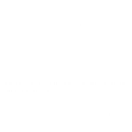
samotný správca softvéru - mesto/ obec). Ak správca
portálu vyžaduje vyplnenie povinných údajov, ktoré
môžu byť v nesúlade so Zákonom o ochrane osobných
dát, naša spoločnosť webex.digital s.r.o.sa od takto
zozbieraných informácii dištancuje.
Všetky údaje, ktoré sú zhromažďované, vypĺňa
návštevník pri registrácii dobrovoľne. Údaje
zaregistrovaných užívateľov nijakým spôsobom
neposkytujeme a sú súčasťou bezpečnostného
programu.
Kontakt na technického prevádzkovateľa
mobilnej aplikácie
Obchodné meno: webex.digital s.r.o.
Sídlo: Ostrovského 2, 040 01 Košice
Korešpondenčná adresa: Ostrovského 2, 040 01 Košice
IČO: 48329461 DIČ: 2120142167 IČ DPH: SK2120142167