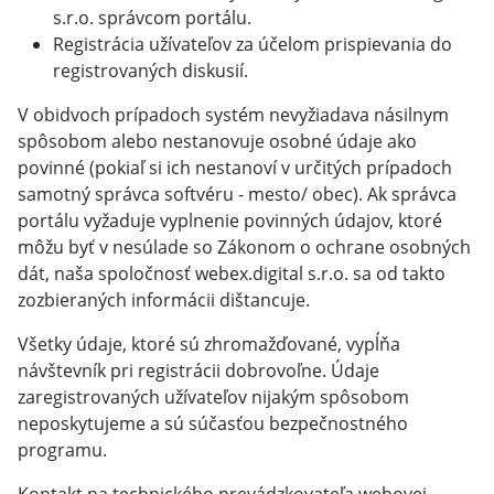
s.r.o. správcom portálu.
Registrácia užívateľov za účelom prispievania do
registrovaných diskusií.
V obidvoch prípadoch systém nevyžiadava násilnym
spôsobom alebo nestanovuje osobné údaje ako
povinné (pokiaľ si ich nestanoví v určitých prípadoch
samotný správca softvéru - mesto/ obec). Ak správca
portálu vyžaduje vyplnenie povinných údajov, ktoré
môžu byť v nesúlade so Zákonom o ochrane osobných
dát, naša spoločnosť webex.digital s.r.o. sa od takto
zozbieraných informácii dištancuje.
Všetky údaje, ktoré sú zhromažďované, vypĺňa
návštevník pri registrácii dobrovoľne. Údaje
zaregistrovaných užívateľov nijakým spôsobom
neposkytujeme a sú súčasťou bezpečnostného
programu.