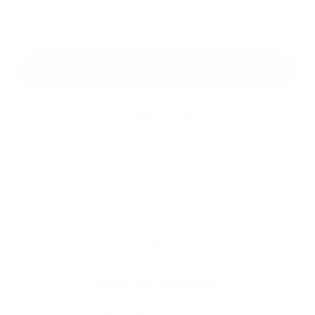
*
povinné položky
*
Oboznámil som sa so
spracúvaním osobných údajov
Odoslať správu
Rýchle odkazy
O obci
História
Kultúra
Fotogaléria
Kontakty
Kontaktné informácie