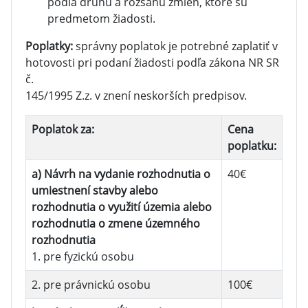
podľa druhu a rozsahu zmien, ktoré sú
predmetom žiadosti.
Poplatky:
správny poplatok je potrebné zaplatiť v
hotovosti pri podaní žiadosti podľa zákona NR SR
č.
145/1995 Z.z. v znení neskorších predpisov.
Poplatok za:
Cena
poplatku:
a) Návrh na vydanie rozhodnutia o
40€
umiestnení stavby alebo
rozhodnutia o využití územia alebo
rozhodnutia o zmene územného
rozhodnutia
1. pre fyzickú osobu
2. pre právnickú osobu
100€