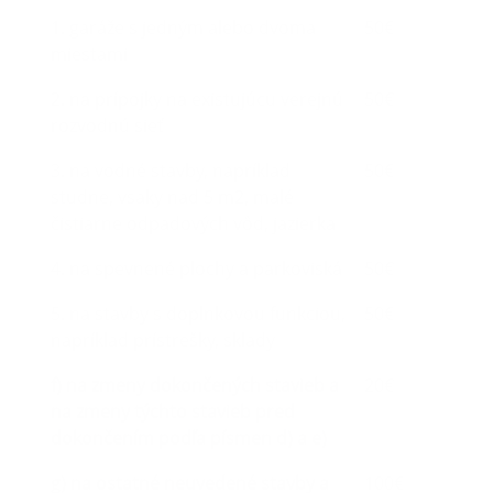
1. garáže s jedným alebo dvoma
50€
miestami
2. na prípojky na existujúcu verejnú
50€
rozvodnú sieť
3. na vodné stavby, napríklad
50€
studne, vsaky nad 5 m2, malé
čistiarne odpadových vôd, jazierka
4. na spevnené plochy a parkoviská
50€
5. na stavby s doplnkovou funkciou,
50€
napríklad prístrešky, sklady
f) na zmeny dokončených stavieb a
20€
na zmeny týchto stavieb pred
dokončením podľa písmen d) a e)
g) na ostatné neuvedené stavby a
100€