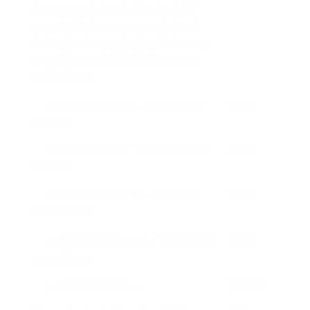
na zmeny týchto dokončených
stavieb a na zmeny stavieb pred
dokončením pri predpokladanom
rozpočtovom náklade do 50 000
eur vrátane
nad 50 000 eur do 100 000 eur
200€
vrátane
nad 100 000 eur do 500 000 eur
400€
vrátane
nad 500 000 eur do 1 000 000
600€
eur vrátane
nad 1 000 000 eur do 10 000 000
800€
eur vrátane
nad 10 000 000 eur
1 000€