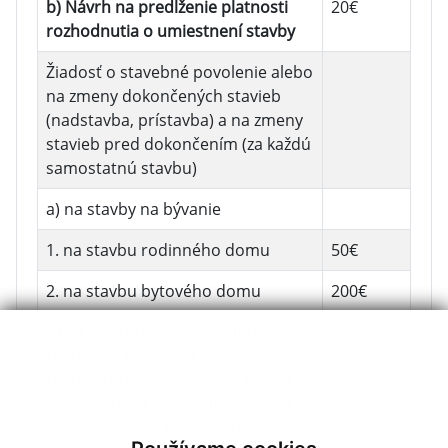
b) Návrh na predĺženie platnosti
20€
rozhodnutia o umiestnení stavby
Žiadosť o stavebné povolenie alebo
na zmeny dokončených stavieb
(nadstavba, prístavba) a na zmeny
stavieb pred dokončením (za každú
samostatnú stavbu)
a) na stavby na bývanie
1. na stavbu rodinného domu
50€
2. na stavbu bytového domu
200€
b) na stavby na individuálnu
rekreáciu, napríklad chaty,
rekreačné domy alebo na zmeny
dokončených stavieb (nadstavba,
prístavba) a na zmeny týchto