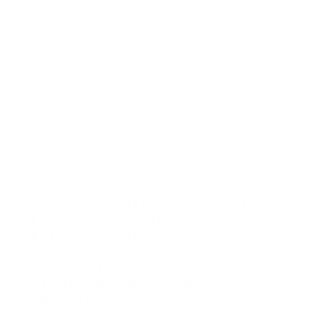
1. garáže s jedným alebo dvoma
30€
miestami
2. na prípojky na existujúcu verejnú
30€
rozvodnú sieť
3. na vodné stavby, napríklad
30€
studne, vsaky nad 5 m2, malé
čistiarne odpadových vôd, jazierka
4. na spevnené plochy a parkoviská
30€
5. na stavby s doplnkovou funkciou
30€
k týmto stavbám, napríklad letné
kuchyne, bazény, sklady
e) na stavby, ktoré sú súčasťou
alebo príslušenstvom k bytovým
domom a ostatným budovám