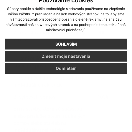
Používame cookies
stavieb pred dokončením
Súbory cookie a ďalšie technológie sledovania používame na zlepšenie
1. ak zastavaná plocha nepresahuje
25€
vášho zážitku z prehliadania našich webových stránok, na to, aby sme
25 m2
vám zobrazovali prispôsobený obsah a cielené reklamy, na analýzu
návštevnosti našich webových stránok a na pochopenie toho, odkiaľ naši
návštevníci prichádzajú.
2. ak zastavaná plocha presahuje
50€
25 m2
SÚHLASÍM
c) na stavebné úpravy
Zmeniť moje nastavenia
dokončených stavieb vyžadujúce
stavebné povolenie
Odmietam
1. rodinných domov a stavieb na
35€
individuálnu rekreáciu
2. bytových domov
100€
d) na stavby, ktoré sú súčasťou
alebo príslušenstvom rodinných
domov alebo stavieb na
individuálnu rekreáciu