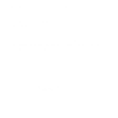
Návrh na vydanie územného rozhodnutia
Žiadosť o zriadenie vjazdu miestnej
komunikácie
Povolenie na odstránenie stavby,
nariadenie odstránenia stavby, dodatočné
povolenie stavieb
Napíšte nám
*
Meno: