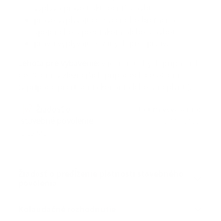
vyplýva právo uskutočniť stavbu,
právo vyplývajúce z vecného bremena
spojeného s pozemkom alebo stavbou,
právo vyplývajúce z iných predpisov.
Lehota pre vybavenie
: v jednoduchých prípadoch
do 30 dní, v zložitejších prípadoch do 60 dní
(v prípade prerušenia konania lehoty neplynú).
Žiadosť o
Dátum vyvesenia:
stavebné povolenie
|
23.08.2022
0.05 Mb
Žiadosť o predĺženie platnosti stavebného
povolenia
Kolaudačné rozhodnutie