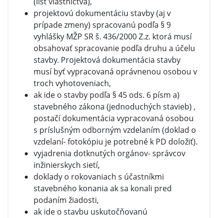
(list vlastníctva),
projektovú dokumentáciu stavby (aj v
prípade zmeny) spracovanú podľa § 9
vyhlášky MŽP SR š. 436/2000 Z.z. ktorá musí
obsahovať spracovanie podľa druhu a účelu
stavby. Projektová dokumentácia stavby
musí byť vypracovaná oprávnenou osobou v
troch vyhotoveniach,
ak ide o stavby podľa § 45 ods. 6 písm a)
stavebného zákona (jednoduchých stavieb) ,
postačí dokumentácia vypracovaná osobou
s príslušným odborným vzdelaním (doklad o
vzdelaní- fotokópiu je potrebné k PD doložiť).
vyjadrenia dotknutých orgánov- správcov
inžinierskych sietí,
doklady o rokovaniach s účastníkmi
stavebného konania ak sa konali pred
podaním žiadosti,
ak ide o stavbu uskutočňovanú