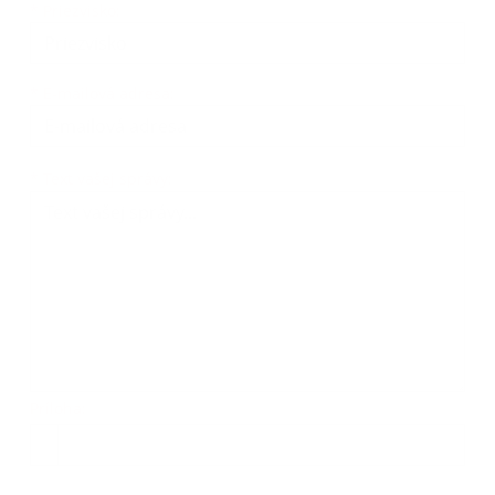
*
Priezvisko:
*
E-mailová adresa:
*
Text vašej správy:
Príloha: