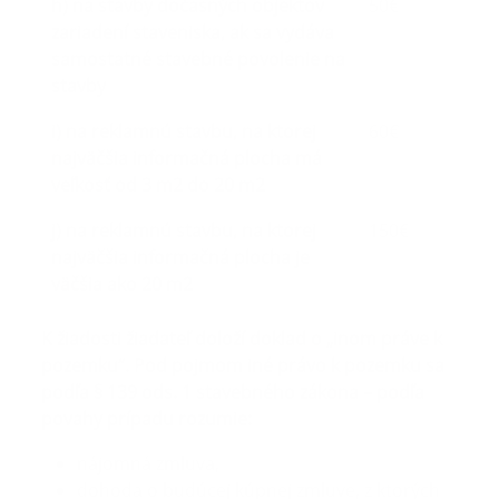
h) na stavby dočasných objektov
50€
zariadení staveniska, ak sa vydáva
samostatné stavebné povolenie na
stavby
i) na reklamnú stavbu, na ktorej
60€
najväčšia informačná plocha má
veľkosť od 3 m2 do 20 m2
j) na reklamnú stavbu, na ktorej
150€
najväčšia informačná plocha je
väčšia ako 20 m2
K žiadosti žiadateľ doloží doklad o „inom práve k
pozemku“. Pod pojmom iné právo k pozemku sa
podľa § 139 ods. 1 stavebného zákona – podľa
povahy prípadu rozumie:
nájomná zmluva,
dohoda o budúcej kúpnej zmluve, z ktorých