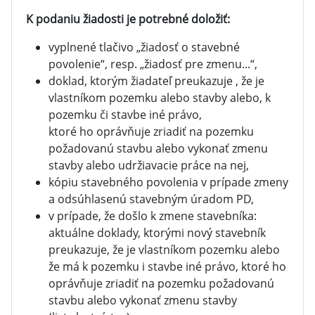
K podaniu žiadosti je potrebné doložiť:
vyplnené tlačivo „žiadosť o stavebné
povolenie“, resp. „žiadosť pre zmenu...“,
doklad, ktorým žiadateľ preukazuje , že je
vlastníkom pozemku alebo stavby alebo, k
pozemku či stavbe iné právo,
ktoré ho oprávňuje zriadiť na pozemku
požadovanú stavbu alebo vykonať zmenu
stavby alebo udržiavacie práce na nej,
kópiu stavebného povolenia v prípade zmeny
a odsúhlasenú stavebným úradom PD,
v prípade, že došlo k zmene stavebníka:
aktuálne doklady, ktorými nový stavebník
preukazuje, že je vlastníkom pozemku alebo
že má k pozemku i stavbe iné právo, ktoré ho
oprávňuje zriadiť na pozemku požadovanú
stavbu alebo vykonať zmenu stavby