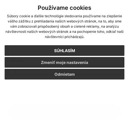
*
Text vašej správy:
Používame cookies
Súbory cookie a ďalšie technológie sledovania používame na zlepšenie
vášho zážitku z prehliadania našich webových stránok, na to, aby sme
vám zobrazovali prispôsobený obsah a cielené reklamy, na analýzu
návštevnosti našich webových stránok a na pochopenie toho, odkiaľ naši
návštevníci prichádzajú.
SÚHLASÍM
Príloha:
Zmeniť moje nastavenia
Odmietam
*
povinné položky
*
Oboznámil som sa so
spracúvaním osobných údajov
Odoslať správu