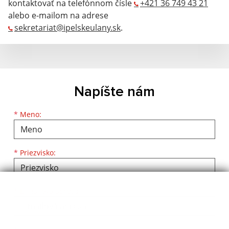
kontaktovať na telefónnom čísle
+421 36 749 43 21
alebo e-mailom na adrese
sekretariat@ipelskeulany.sk
.
Napíšte nám
*
Meno:
*
Priezvisko:
*
E-mailová adresa: