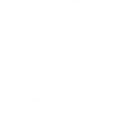
Rýchle odkazy
O obci
História
Kultúra
Fotogaléria
Kontakty
Kontaktné informácie
+421 36 749 43 21
sekretariat@ipelskeulany.sk
využite možnosť získavania aktuálnych informácií s využitím RSS
,
CMS systém (redakčný) systém ECHELON 2,
Mapa stránok
,
web portál
,