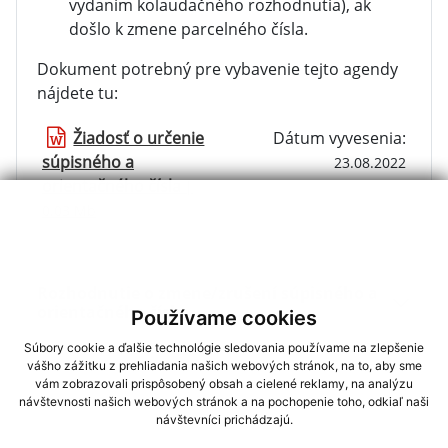
vydaním kolaudačného rozhodnutia), ak
došlo k zmene parcelného čísla.
Dokument potrebný pre vybavenie tejto agendy
nájdete tu:
Žiadosť o určenie
Dátum vyvesenia:
súpisného a
23.08.2022
orientačného čísla
|
0.03 Mb
Rozhodnutie o zmene/zrušení súpisného a
orientačného čísla
Používame cookies
Súbory cookie a ďalšie technológie sledovania používame na zlepšenie
vášho zážitku z prehliadania našich webových stránok, na to, aby sme
vám zobrazovali prispôsobený obsah a cielené reklamy, na analýzu
návštevnosti našich webových stránok a na pochopenie toho, odkiaľ naši
návštevníci prichádzajú.