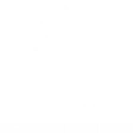
Kontaktné informácie
+421 36 749 43 21
sekretariat@ipelskeulany.sk
využite možnosť získavania aktuálnych informácií s využitím RSS
,
CMS systém (redakčný) systém ECHELON 2,
Mapa stránok
,
web portál
,
webhosting
,
webex.digital, s.r.o.
,
domény
,
registrácia domény
,
spoločnosť webex.digital, s.r.o.
,
technický prevádzkovateľ
Posledná aktualizácia:
11.06.2026
Vytlačiť stránku
|
Vyhlásenie o prístupnosti
Autorské práva
|
Cookies