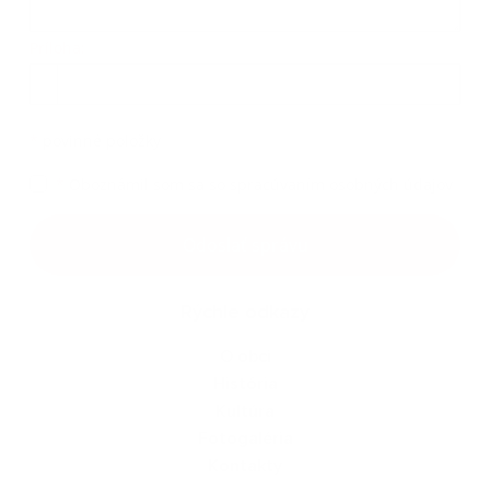
Príloha:
*
povinné položky
*
Oboznámil som sa so
spracúvaním osobných údajov
Odoslať správu
Rýchle odkazy
O obci
História
Kultúra
Fotogaléria
Kontakty