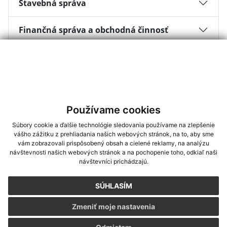
Stavebná správa
Finančná správa a obchodná činnosť
Napíšte nám
Používame cookies
Súbory cookie a ďalšie technológie sledovania používame na zlepšenie
*
Meno:
vášho zážitku z prehliadania našich webových stránok, na to, aby sme
vám zobrazovali prispôsobený obsah a cielené reklamy, na analýzu
návštevnosti našich webových stránok a na pochopenie toho, odkiaľ naši
návštevníci prichádzajú.
*
Priezvisko:
SÚHLASÍM
*
E-mailová adresa:
Zmeniť moje nastavenia