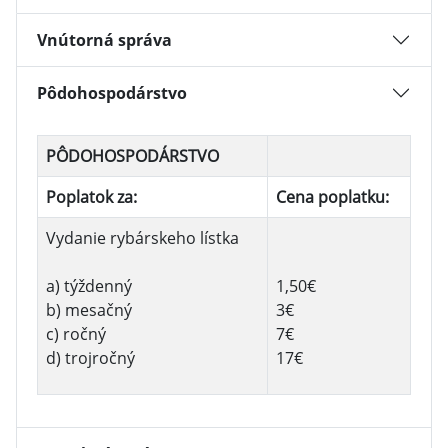
Vnútorná správa
Pôdohospodárstvo
PÔDOHOSPODÁRSTVO
Poplatok za:
Cena poplatku:
Vydanie rybárskeho lístka
a) týždenný
1,50€
b) mesačný
3€
c) ročný
7€
d) trojročný
17€