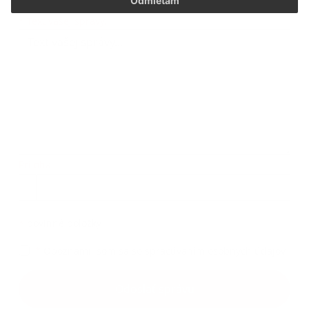
Odmietam
*
Text vašej správy:
Príloha:
*
povinné položky
*
Oboznámil som sa so
spracúvaním osobných údajov
Odoslať správu