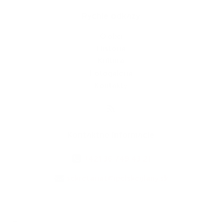
Rýchle odkazy
O obci
História
Kultúra
Fotogaléria
Kontakty
Kontaktné informácie
+421 36 749 43 21
sekretariat@ipelskeulany.sk