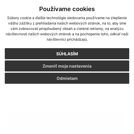
*
Text vašej správy:
Používame cookies
Súbory cookie a ďalšie technológie sledovania používame na zlepšenie
vášho zážitku z prehliadania našich webových stránok, na to, aby sme
vám zobrazovali prispôsobený obsah a cielené reklamy, na analýzu
návštevnosti našich webových stránok a na pochopenie toho, odkiaľ naši
návštevníci prichádzajú.
SÚHLASÍM
Príloha:
Zmeniť moje nastavenia
Odmietam
*
povinné položky
*
Oboznámil som sa so
spracúvaním osobných údajov
Odoslať správu