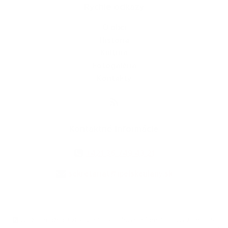
Rýchle odkazy
O obci
História
Kultúra
Fotogaléria
Kontakty
Kontaktné informácie
+421 36 749 43 21
sekretariat@ipelskeulany.sk
využite možnosť získavania aktuálnych informácií s využitím RSS
,