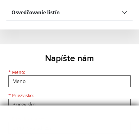
Osvedčovanie listín
Napíšte nám
*
Meno:
*
Priezvisko:
*
E-mailová adresa: