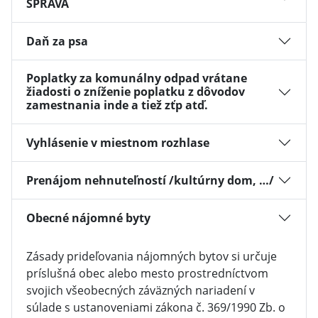
SPRÁVA
Daň za psa
Poplatky za komunálny odpad vrátane
žiadosti o zníženie poplatku z dôvodov
zamestnania inde a tiež zťp atď.
Vyhlásenie v miestnom rozhlase
Prenájom nehnuteľností /kultúrny dom, …/
Obecné nájomné byty
Zásady prideľovania nájomných bytov si určuje
príslušná obec alebo mesto prostredníctvom
svojich všeobecných záväzných nariadení v
súlade s ustanoveniami zákona č. 369/1990 Zb. o