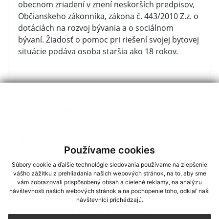
obecnom zriadení v znení neskorších predpisov,
Občianskeho zákonníka, zákona č. 443/2010 Z.z. o
dotáciách na rozvoj bývania a o sociálnom
bývaní. Žiadosť o pomoc pri riešení svojej bytovej
situácie podáva osoba staršia ako 18 rokov.
Cintorínske poplatky
Cenník služieb: (VŠEOBECNÁ SPRÁVA,
VNÚTORNÁ SPRÁVA, za
PÔDOHOSPODÁRSTVO, ČASŤ FINANČNÁ
SPRÁVA, A OBCHODNÁ ČINNOSŤ)
Používame cookies
Súbory cookie a ďalšie technológie sledovania používame na zlepšenie
vášho zážitku z prehliadania našich webových stránok, na to, aby sme
vám zobrazovali prispôsobený obsah a cielené reklamy, na analýzu
návštevnosti našich webových stránok a na pochopenie toho, odkiaľ naši
návštevníci prichádzajú.
Napíšte nám