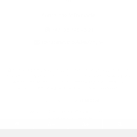
Kontaktné informácie
+421 36 749 43 21
sekretariat@ipelskeulany.sk
využite možnosť získavania aktuálnych informácií s využitím RSS
,
CMS systém (redakčný) systém ECHELON 2,
Mapa stránok
,
web portál
,
webhosting
,
webex.digital, s.r.o.
,
domény
,
registrácia domény
,
spoločnosť webex.digital, s.r.o.
,
technický prevádzkovateľ
Posledná aktualizácia:
11.06.2026
Vytlačiť stránku
|
Vyhlásenie o prístupnosti
Autorské práva
|
Cookies
webdesign
|