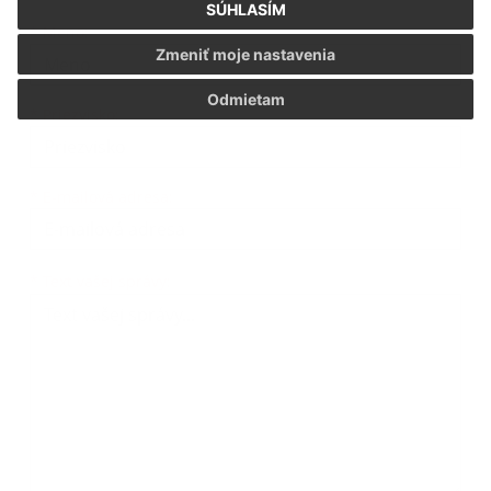
SÚHLASÍM
*
Meno:
Zmeniť moje nastavenia
Odmietam
*
Priezvisko:
*
E-mailová adresa:
*
Text vašej správy: