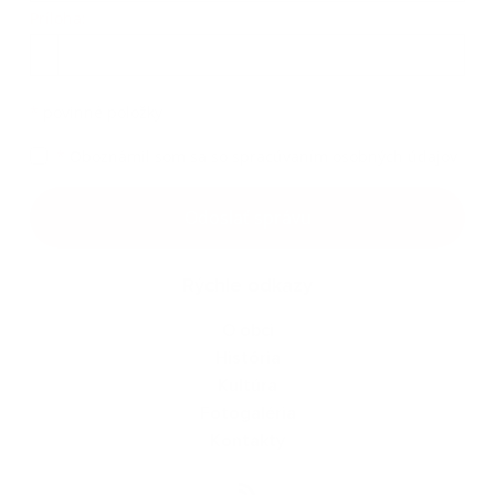
Príloha:
*
povinné položky
*
Oboznámil som sa so
spracúvaním osobných údajov
Odoslať správu
Rýchle odkazy
O obci
História
Kultúra
Fotogaléria
Kontakty