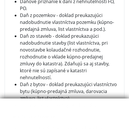
Daňové priznanie k dani z nehnuteľností FO,
PO.
Daň z pozemkov - doklad preukazujúci
nadobudnutie vlastníctva pozemku (kúpno-
predajná zmluva, list vlastníctva a pod.).
Daň zo stavieb - doklad preukazujúci
nadobudnutie stavby (list vlastníctva, pri
novostavbe kolaudačné rozhodnutie,
rozhodnutie o vklade kúpno-predajnej
zmluvy do katastra). Zdaňujú sa aj stavby,
ktoré nie sú zapísané v katastri
nehnuteľností.
Daň z bytov - doklad preukazujúci vlastníctvo
bytu (kúpno-predajná zmluva, darovacia
zmluva, list vlastníctva).
Oznamenie o určení spoluvlastníka.
Lehota na vybavenie:
do 30 dní, v zložitých prípadoch v lehotách