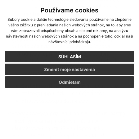
stanovených zákonom č. 563/2009 Z. z. v
Používame cookies
znení neskorších predpisov.
Súbory cookie a ďalšie technológie sledovania používame na zlepšenie
vášho zážitku z prehliadania našich webových stránok, na to, aby sme
Vyrubenie dane
vám zobrazovali prispôsobený obsah a cielené reklamy, na analýzu
návštevnosti našich webových stránok a na pochopenie toho, odkiaľ naši
Vyrubená daň z nehnuteľností je splatná do 15
návštevníci prichádzajú.
dní odo dňa nadobudnutia právoplatnosti
rozhodnutia. Správca dane určuje, že daň je
SÚHLASÍM
možné uhradiť aj v troch rovnakých splátkach:
Zmeniť moje nastavenia
Spôsoby platenia
Odmietam
bezhotovostným prevodom na účet obce,
poštovou poukážkou na účet obce,
v hotovosti do pokladne obce.
Vzory daňových priznaní k daní z nehnuteľností a
miestnym daniam nájdete na stránke
Ministerstva financií SR - na tomto linku
všeobecne:
Vzory daňových priznaní k dani z