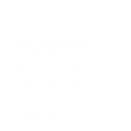
nehnuteľností a miestnym daniam
Daň za psa
Poplatky za komunálny odpad vrátane
žiadosti o zníženie poplatku z dôvodov
zamestnania inde a tiež zťp atď.
Vyhlásenie v miestnom rozhlase
Prenájom nehnuteľností /kultúrny dom, …/
Obecné nájomné byty
Cintorínske poplatky
Cenník služieb: (VŠEOBECNÁ SPRÁVA,