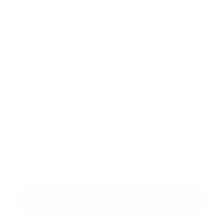
*
Text vašej správy:
Príloha:
*
povinné položky
*
Oboznámil som sa so
spracúvaním osobných údajov
Odoslať správu