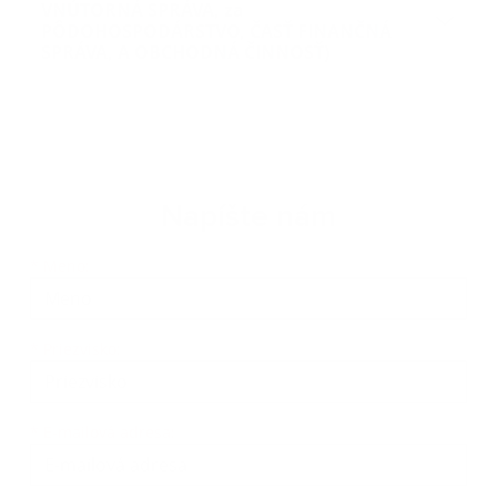
VNÚTORNÁ SPRÁVA, za
PÔDOHOSPODÁRSTVO, ČASŤ FINANČNÁ
SPRÁVA, A OBCHODNÁ ČINNOSŤ)
Napíšte nám
*
Meno:
*
Priezvisko:
*
E-mailová adresa: