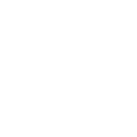
Rýchle odkazy
O obci
História
Kultúra
Fotogaléria
Kontakty
Kontaktné informácie
+421 36 749 43 21
sekretariat@ipelskeulany.sk
využite možnosť získavania aktuálnych informácií s využitím RSS
,